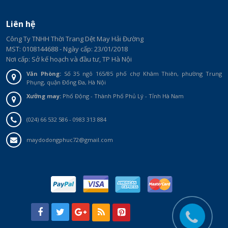
Liên hệ
Công Ty TNHH Thời Trang Dệt May Hải Đường
MST: 0108144688 - Ngày cấp: 23/01/2018
Nơi cấp: Sở kế hoạch và đầu tư, TP Hà Nội
Văn Phòng:
Số 35 ngõ 165/85 phố chợ Khâm Thiên, phường Trung
Phụng, quận Đống Đa, Hà Nội
Xưởng may:
Phố Động - Thành Phố Phủ Lý - Tỉnh Hà Nam
(024) 66 532 586 - 0983 313 884
maydodongphuc72@gmail.com