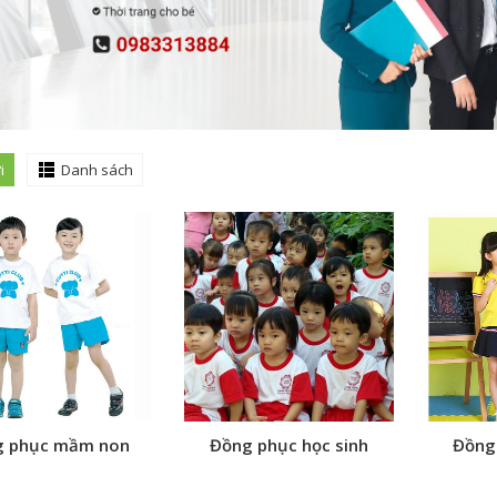
i
Danh sách
g phục mầm non
Đồng phục học sinh
Đồng