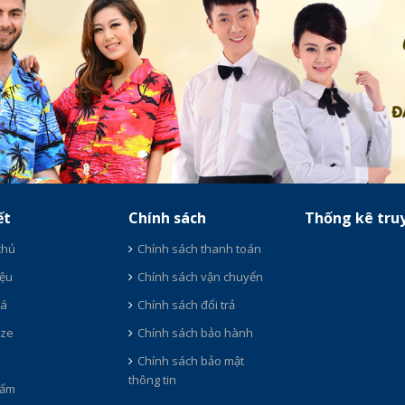
ết
Chính sách
Thống kê tru
chủ
Chính sách thanh toán
iệu
Chính sách vận chuyển
iá
Chính sách đổi trả
ize
Chính sách bảo hành
ụ
Chính sách bảo mật
thông tin
hẩm