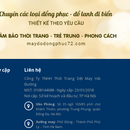
y cập
Liên hệ
Công Ty TNHH Thời Trang Dệt May Hải
Đường
MST: 0108144688 - Ngày cấp: 23/01/2018
Nơi cấp: Sở kế hoạch và đầu tư, TP Hà Nội
Văn Phòng:
Số 35 ngõ 165/85 phố chợ
Khâm Thiên, phường Trung Phụng, quận
Đống Đa, Hà Nội
Xưởng may:
Phố Động - Thành Phố Phủ
Lý - Tỉnh Hà Nam