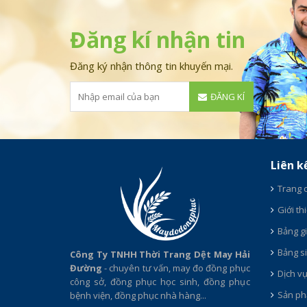
Đăng kí nhận tin
Đăng ký nhận thông tin khuyến mại.
ĐĂNG KÍ
Liên k
Trang 
Giới th
Bảng g
Bảng s
Công Ty TNHH Thời Trang Dệt May Hải
Đường
- chuyên tư vấn, may đo đồng phục
Dịch v
công sở, đồng phục học sinh, đồng phục
Sản p
bệnh viện, đồng phục nhà hàng...