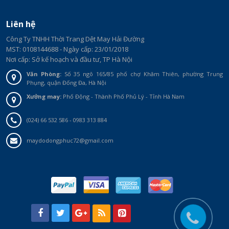
Liên hệ
Công Ty TNHH Thời Trang Dệt May Hải Đường
MST: 0108144688 - Ngày cấp: 23/01/2018
Nơi cấp: Sở kế hoạch và đầu tư, TP Hà Nội
Văn Phòng:
Số 35 ngõ 165/85 phố chợ Khâm Thiên, phường Trung
Phụng, quận Đống Đa, Hà Nội
Xưởng may:
Phố Động - Thành Phố Phủ Lý - Tỉnh Hà Nam
(024) 66 532 586 - 0983 313 884
maydodongphuc72@gmail.com