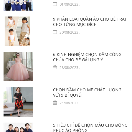
01/09/2023
.
9 PHÂN LOẠI QUẦN ÁO CHO BÉ TRAI
CHO TỪNG MỤC ĐÍCH
30/08/2023
.
6 KINH NGHIỆM CHỌN ĐẦM CÔNG
CHÚA CHO BÉ GÁI ƯNG Ý
28/08/2023
.
CHỌN ĐẦM CHO MẸ CHẤT LƯỢNG
VỚI 5 BÍ QUYẾT
25/08/2023
.
5 TIÊU CHÍ ĐỂ CHỌN MÀU CHO ĐỒNG
PHỤC ÁO PHÔNG