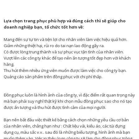
Lựa chọn trang phục phù hợp và đúng cách thì sẽ giúp cho
doanh nghiệp bạn, tổ chức tốt hơn về:
Mang đến sự tự tin và tiện lợi cho nhân viên làm việc hiệu quả hơn.
Giảm những thiệt hại, rủi ro do tai nạn lao động gây ra.
Có được lòng trung thành và sự phục vục tận tình của nhân viên.
Vượt lên các công ty khác để tạo nên ấn tượng tốt đẹp hơn với khách
hàng.
Thu hút thêm nhiều ứng viên muốn được làm việc cho công ty bạn.
Quảng cáo sản phẩm trên đồng phục với chi phí thấp.
Đồng phục luôn là hình ảnh của công ty, vì đặc điểm rất quan trọng này
mà bạn phải suy nghĩ thật kỹ khi chọn mẫu đồng phục sao cho nó tạo
được ấn tượng và thu hút được tình cảm của mọi người.
Bạn nên bắt đầu việc thiết kế bằng cách chọn những yêu cầu cơ bản
của nhân viên, chẳng hạn như : Chất liệu vải, kiểu áo, các túi đựng
dụng cụ, màu sắc v.v.. sau đó là những biểu tượng, hình ảnh mà bạn
muốn thêm vào. Việc in thêu logo công ty sẽ làm cho đồng phục trông