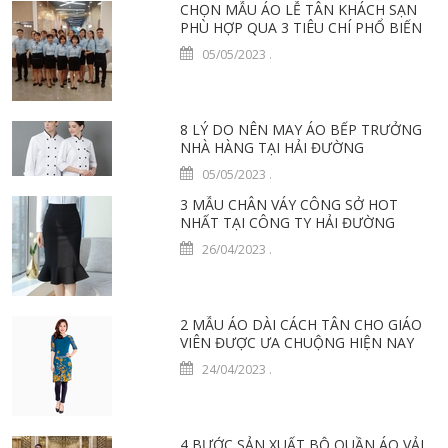
CHỌN MẪU ÁO LỄ TÂN KHÁCH SẠN
PHÙ HỢP QUA 3 TIÊU CHÍ PHỔ BIẾN
05/05/2023
.
8 LÝ DO NÊN MAY ÁO BẾP TRƯỞNG
NHÀ HÀNG TẠI HẢI ĐƯỜNG
05/05/2023
.
3 MẪU CHÂN VÁY CÔNG SỞ HOT
NHẤT TẠI CÔNG TY HẢI ĐƯỜNG
26/04/2023
.
2 MẪU ÁO DÀI CÁCH TÂN CHO GIÁO
VIÊN ĐƯỢC ƯA CHUỘNG HIỆN NAY
24/04/2023
.
4 BƯỚC SẢN XUẤT BỘ QUẦN ÁO VẢI