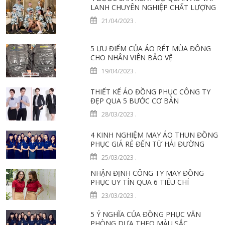
LANH CHUYÊN NGHIỆP CHẤT LƯỢNG
21/04/2023
.
5 ƯU ĐIỂM CỦA ÁO RÉT MÙA ĐÔNG
CHO NHÂN VIÊN BẢO VỆ
19/04/2023
.
THIẾT KẾ ÁO ĐỒNG PHỤC CÔNG TY
ĐẸP QUA 5 BƯỚC CƠ BẢN
28/03/2023
.
4 KINH NGHIỆM MAY ÁO THUN ĐỒNG
PHỤC GIÁ RẺ ĐẾN TỪ HẢI ĐƯỜNG
25/03/2023
.
NHẬN ĐỊNH CÔNG TY MAY ĐỒNG
PHỤC UY TÍN QUA 6 TIÊU CHÍ
23/03/2023
.
5 Ý NGHĨA CỦA ĐỒNG PHỤC VĂN
PHÒNG DỰA THEO MÀU SẮC