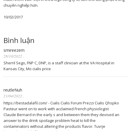
chuyên nghiệp hơn.
10/02/2017
Bình luận
smireezem
28/10/2022
.
Sherril Sego, FNP C, DNP, is a staff clinician at the VA Hospital in
Kansas City, Mo cialis price
reutleNuh
21/04/2022
.
https://bestadalafil.com/ - Cialis Cialis Forum Prezzi Cialis Qhspko
Pasteur went on to work with acclaimed French physiologist
Claude Bernard in the early s and between them they devised an
answer to the drink spoilage problem heat to kill the
contaminators without altering the products flavor. Tuvrje