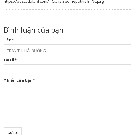
https://bestadalafil.com/ - Cialis See hepatitis B. Ntqzrg
Bình luận của bạn
Tên
*
Email
*
Ý kiến của bạn
*
GỬI ĐI