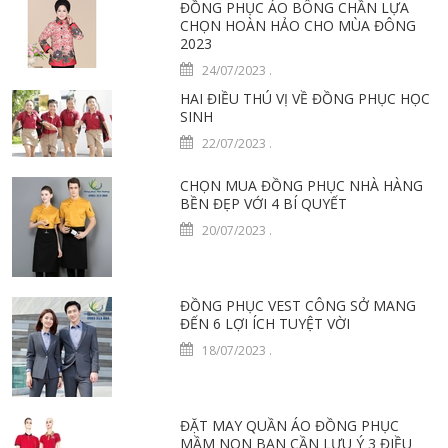
ĐỒNG PHỤC ÁO BÔNG CHẦN LỰA
CHỌN HOÀN HẢO CHO MÙA ĐÔNG
2023
24/07/2023
.
HAI ĐIỀU THÚ VỊ VỀ ĐỒNG PHỤC HỌC
SINH
22/07/2023
.
CHỌN MUA ĐỒNG PHỤC NHÀ HÀNG
BỀN ĐẸP VỚI 4 BÍ QUYẾT
20/07/2023
.
ĐỒNG PHỤC VEST CÔNG SỞ MANG
ĐẾN 6 LỢI ÍCH TUYỆT VỜI
18/07/2023
.
ĐẶT MAY QUẦN ÁO ĐỒNG PHỤC
MẦM NON BẠN CẦN LƯU Ý 3 ĐIỀU