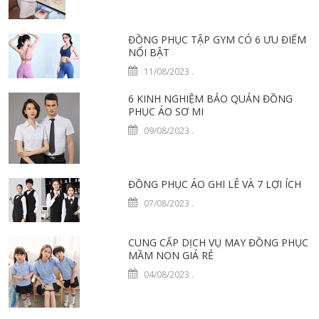
ĐỒNG PHỤC TẬP GYM CÓ 6 ƯU ĐIỂM
NỔI BẬT
11/08/2023
.
6 KINH NGHIỆM BẢO QUẢN ĐỒNG
PHỤC ÁO SƠ MI
09/08/2023
.
ĐỒNG PHỤC ÁO GHI LÊ VÀ 7 LỢI ÍCH
07/08/2023
.
CUNG CẤP DỊCH VỤ MAY ĐỒNG PHỤC
MẦM NON GIÁ RẺ
04/08/2023
.