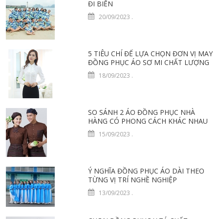
ĐI BIỂN
20/09/2023
.
5 TIÊU CHÍ ĐỂ LỰA CHỌN ĐƠN VỊ MAY
ĐỒNG PHỤC ÁO SƠ MI CHẤT LƯỢNG
18/09/2023
.
SO SÁNH 2 ÁO ĐỒNG PHỤC NHÀ
HÀNG CÓ PHONG CÁCH KHÁC NHAU
15/09/2023
.
Ý NGHĨA ĐỒNG PHỤC ÁO DÀI THEO
TỪNG VỊ TRÍ NGHỀ NGHIỆP
13/09/2023
.