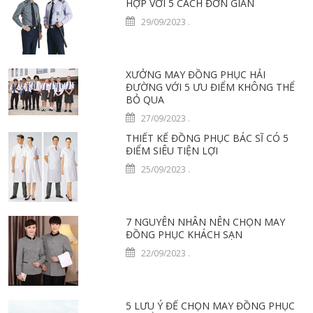
HỢP VỚI 5 CÁCH ĐƠN GIẢN
29/09/2023
.
XƯỞNG MAY ĐỒNG PHỤC HẢI
ĐƯỜNG VỚI 5 ƯU ĐIỂM KHÔNG THỂ
BỎ QUA
27/09/2023
.
THIẾT KẾ ĐỒNG PHỤC BÁC SĨ CÓ 5
ĐIỂM SIÊU TIỆN LỢI
25/09/2023
.
7 NGUYÊN NHÂN NÊN CHỌN MAY
ĐỒNG PHỤC KHÁCH SẠN
22/09/2023
.
5 LƯU Ý ĐỂ CHỌN MAY ĐỒNG PHỤC