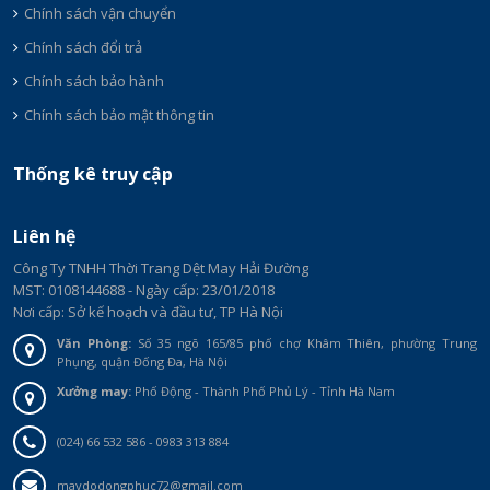
Chính sách vận chuyển
Chính sách đổi trả
Chính sách bảo hành
Chính sách bảo mật thông tin
Thống kê truy cập
Liên hệ
Công Ty TNHH Thời Trang Dệt May Hải Đường
MST: 0108144688 - Ngày cấp: 23/01/2018
Nơi cấp: Sở kế hoạch và đầu tư, TP Hà Nội
Văn Phòng:
Số 35 ngõ 165/85 phố chợ Khâm Thiên, phường Trung
Phụng, quận Đống Đa, Hà Nội
Xưởng may:
Phố Động - Thành Phố Phủ Lý - Tỉnh Hà Nam
(024) 66 532 586 - 0983 313 884
maydodongphuc72@gmail.com