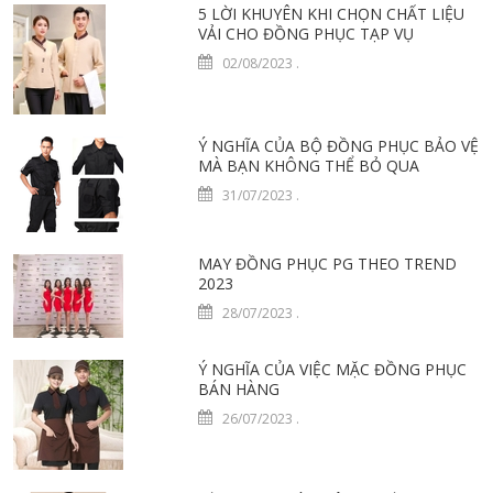
5 LỜI KHUYÊN KHI CHỌN CHẤT LIỆU
VẢI CHO ĐỒNG PHỤC TẠP VỤ
02/08/2023
.
Ý NGHĨA CỦA BỘ ĐỒNG PHỤC BẢO VỆ
MÀ BẠN KHÔNG THỂ BỎ QUA
31/07/2023
.
MAY ĐỒNG PHỤC PG THEO TREND
2023
28/07/2023
.
Ý NGHĨA CỦA VIỆC MẶC ĐỒNG PHỤC
BÁN HÀNG
26/07/2023
.