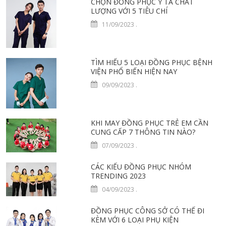
CHỌN ĐỒNG PHỤC Y TÁ CHẤT
LƯỢNG VỚI 5 TIÊU CHÍ
11/09/2023
.
TÌM HIỂU 5 LOẠI ĐỒNG PHỤC BỆNH
VIỆN PHỔ BIẾN HIỆN NAY
09/09/2023
.
KHI MAY ĐỒNG PHỤC TRẺ EM CẦN
CUNG CẤP 7 THÔNG TIN NÀO?
07/09/2023
.
CÁC KIỂU ĐỒNG PHỤC NHÓM
TRENDING 2023
04/09/2023
.
ĐỒNG PHỤC CÔNG SỞ CÓ THỂ ĐI
KÈM VỚI 6 LOẠI PHỤ KIỆN