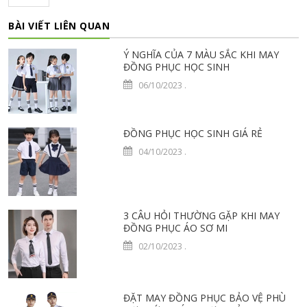
BÀI VIẾT LIÊN QUAN
Ý NGHĨA CỦA 7 MÀU SẮC KHI MAY
ĐỒNG PHỤC HỌC SINH
06/10/2023
.
ĐỒNG PHỤC HỌC SINH GIÁ RẺ
04/10/2023
.
3 CÂU HỎI THƯỜNG GẶP KHI MAY
ĐỒNG PHỤC ÁO SƠ MI
02/10/2023
.
ĐẶT MAY ĐỒNG PHỤC BẢO VỆ PHÙ