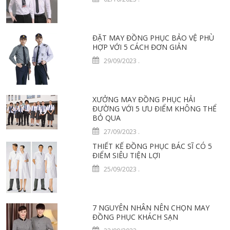
ĐẶT MAY ĐỒNG PHỤC BẢO VỆ PHÙ
HỢP VỚI 5 CÁCH ĐƠN GIẢN
29/09/2023
.
XƯỞNG MAY ĐỒNG PHỤC HẢI
ĐƯỜNG VỚI 5 ƯU ĐIỂM KHÔNG THỂ
BỎ QUA
27/09/2023
.
THIẾT KẾ ĐỒNG PHỤC BÁC SĨ CÓ 5
ĐIỂM SIÊU TIỆN LỢI
25/09/2023
.
7 NGUYÊN NHÂN NÊN CHỌN MAY
ĐỒNG PHỤC KHÁCH SẠN