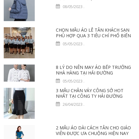
08/05/2023
.
CHỌN MẪU ÁO LỄ TÂN KHÁCH SẠN
PHÙ HỢP QUA 3 TIÊU CHÍ PHỔ BIẾN
05/05/2023
.
8 LÝ DO NÊN MAY ÁO BẾP TRƯỞNG
NHÀ HÀNG TẠI HẢI ĐƯỜNG
05/05/2023
.
3 MẪU CHÂN VÁY CÔNG SỞ HOT
NHẤT TẠI CÔNG TY HẢI ĐƯỜNG
26/04/2023
.
2 MẪU ÁO DÀI CÁCH TÂN CHO GIÁO
VIÊN ĐƯỢC ƯA CHUỘNG HIỆN NAY