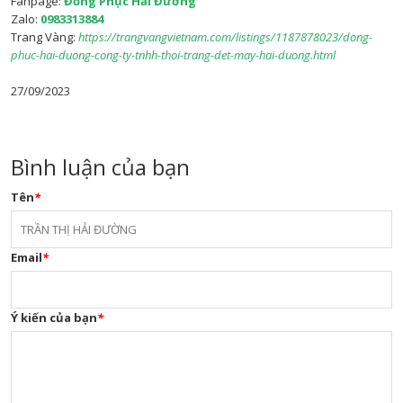
Fanpage:
Đồng Phục Hải Đường
Zalo:
0983313884
Trang Vàng:
https://trangvangvietnam.com/listings/1187878023/dong-
phuc-hai-duong-cong-ty-tnhh-thoi-trang-det-may-hai-duong.html
27/09/2023
Bình luận của bạn
Tên
*
Email
*
Ý kiến của bạn
*