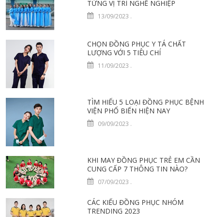
TỪNG VỊ TRÍ NGHỀ NGHIỆP
13/09/2023
.
CHỌN ĐỒNG PHỤC Y TÁ CHẤT
LƯỢNG VỚI 5 TIÊU CHÍ
11/09/2023
.
TÌM HIỂU 5 LOẠI ĐỒNG PHỤC BỆNH
VIỆN PHỔ BIẾN HIỆN NAY
09/09/2023
.
KHI MAY ĐỒNG PHỤC TRẺ EM CẦN
CUNG CẤP 7 THÔNG TIN NÀO?
07/09/2023
.
CÁC KIỂU ĐỒNG PHỤC NHÓM
TRENDING 2023