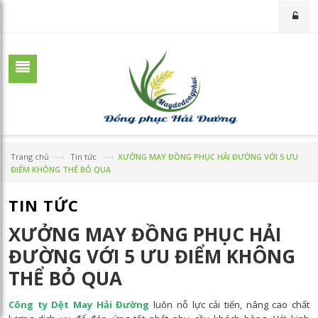
—›
—›
Trang chủ
Tin tức
XƯỞNG MAY ĐỒNG PHỤC HẢI ĐƯỜNG VỚI 5 ƯU
ĐIỂM KHÔNG THỂ BỎ QUA
TIN TỨC
XƯỞNG MAY ĐỒNG PHỤC HẢI
ĐƯỜNG VỚI 5 ƯU ĐIỂM KHÔNG
THỂ BỎ QUA
Công ty Dệt May Hải Đường
luôn nỗ lực cải tiến, nâng cao chất