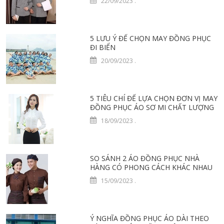
22/09/2023
.
5 LƯU Ý ĐỂ CHỌN MAY ĐỒNG PHỤC
ĐI BIỂN
20/09/2023
.
5 TIÊU CHÍ ĐỂ LỰA CHỌN ĐƠN VỊ MAY
ĐỒNG PHỤC ÁO SƠ MI CHẤT LƯỢNG
18/09/2023
.
SO SÁNH 2 ÁO ĐỒNG PHỤC NHÀ
HÀNG CÓ PHONG CÁCH KHÁC NHAU
15/09/2023
.
Ý NGHĨA ĐỒNG PHỤC ÁO DÀI THEO