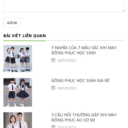
GỬI ĐI
BÀI VIẾT LIÊN QUAN
Ý NGHĨA CỦA 7 MÀU SẮC KHI MAY
ĐỒNG PHỤC HỌC SINH
06/10/2023
.
ĐỒNG PHỤC HỌC SINH GIÁ RẺ
04/10/2023
.
3 CÂU HỎI THƯỜNG GẶP KHI MAY
ĐỒNG PHỤC ÁO SƠ MI
02/10/2023
.