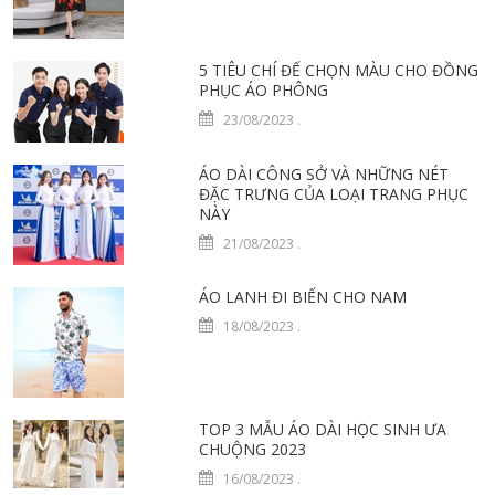
5 TIÊU CHÍ ĐỂ CHỌN MÀU CHO ĐỒNG
PHỤC ÁO PHÔNG
23/08/2023
.
ÁO DÀI CÔNG SỞ VÀ NHỮNG NÉT
ĐẶC TRƯNG CỦA LOẠI TRANG PHỤC
NÀY
21/08/2023
.
ÁO LANH ĐI BIỂN CHO NAM
18/08/2023
.
TOP 3 MẪU ÁO DÀI HỌC SINH ƯA
CHUỘNG 2023
16/08/2023
.