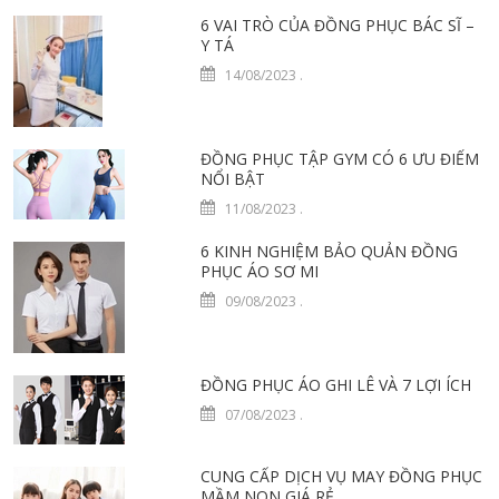
6 VAI TRÒ CỦA ĐỒNG PHỤC BÁC SĨ –
Y TÁ
14/08/2023
.
ĐỒNG PHỤC TẬP GYM CÓ 6 ƯU ĐIỂM
NỔI BẬT
11/08/2023
.
6 KINH NGHIỆM BẢO QUẢN ĐỒNG
PHỤC ÁO SƠ MI
09/08/2023
.
ĐỒNG PHỤC ÁO GHI LÊ VÀ 7 LỢI ÍCH
07/08/2023
.
CUNG CẤP DỊCH VỤ MAY ĐỒNG PHỤC
MẦM NON GIÁ RẺ