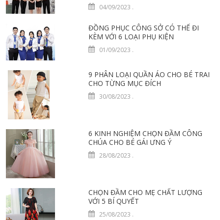
04/09/2023
.
ĐỒNG PHỤC CÔNG SỞ CÓ THỂ ĐI
KÈM VỚI 6 LOẠI PHỤ KIỆN
01/09/2023
.
9 PHÂN LOẠI QUẦN ÁO CHO BÉ TRAI
CHO TỪNG MỤC ĐÍCH
30/08/2023
.
6 KINH NGHIỆM CHỌN ĐẦM CÔNG
CHÚA CHO BÉ GÁI ƯNG Ý
28/08/2023
.
CHỌN ĐẦM CHO MẸ CHẤT LƯỢNG
VỚI 5 BÍ QUYẾT
25/08/2023
.