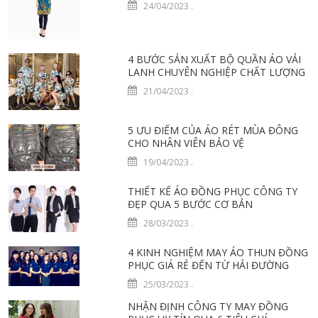
24/04/2023
.
4 BƯỚC SẢN XUẤT BỘ QUẦN ÁO VẢI
LANH CHUYÊN NGHIỆP CHẤT LƯỢNG
21/04/2023
.
5 ƯU ĐIỂM CỦA ÁO RÉT MÙA ĐÔNG
CHO NHÂN VIÊN BẢO VỆ
19/04/2023
.
THIẾT KẾ ÁO ĐỒNG PHỤC CÔNG TY
ĐẸP QUA 5 BƯỚC CƠ BẢN
28/03/2023
.
4 KINH NGHIỆM MAY ÁO THUN ĐỒNG
PHỤC GIÁ RẺ ĐẾN TỪ HẢI ĐƯỜNG
25/03/2023
.
NHẬN ĐỊNH CÔNG TY MAY ĐỒNG