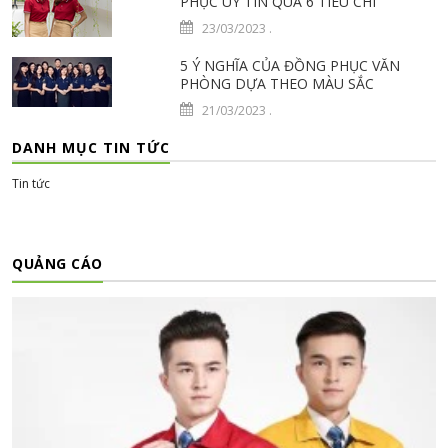
PHỤC UY TÍN QUA 6 TIÊU CHÍ
23/03/2023
.
5 Ý NGHĨA CỦA ĐỒNG PHỤC VĂN
PHÒNG DỰA THEO MÀU SẮC
21/03/2023
.
DANH MỤC TIN TỨC
Tin tức
QUẢNG CÁO