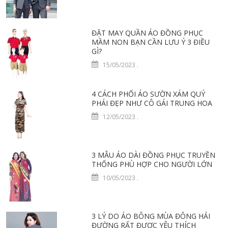
ĐẶT MAY QUẦN ÁO ĐỒNG PHỤC
MẦM NON BẠN CẦN LƯU Ý 3 ĐIỀU
GÌ?
15/05/2023
.
4 CÁCH PHỐI ÁO SƯỜN XÁM QUÝ
PHÁI ĐẸP NHƯ CÔ GÁI TRUNG HOA
12/05/2023
.
3 MẪU ÁO DÀI ĐỒNG PHỤC TRUYỀN
THỐNG PHÙ HỢP CHO NGƯỜI LỚN
10/05/2023
.
3 LÝ DO ÁO BÔNG MÙA ĐÔNG HẢI
ĐƯỜNG RẤT ĐƯỢC YÊU THÍCH