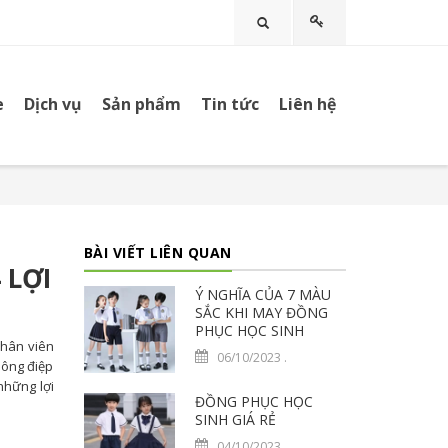
Tìm kiếm
e
Dịch vụ
Sản phẩm
Tin tức
Liên hệ
BÀI VIẾT LIÊN QUAN
 LỢI
Ý NGHĨA CỦA 7 MÀU
SẮC KHI MAY ĐỒNG
PHỤC HỌC SINH
nhân viên
06/10/2023
.
hông điệp
những lợi
ĐỒNG PHỤC HỌC
SINH GIÁ RẺ
04/10/2023
.