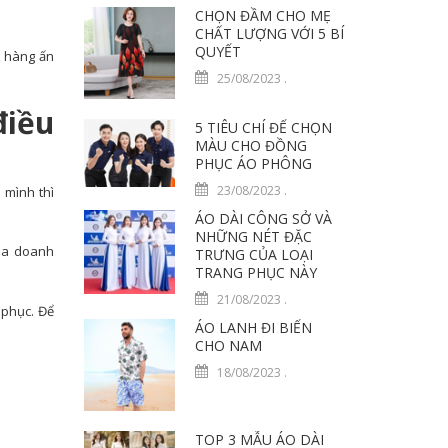
CHỌN ĐẦM CHO MẸ
CHẤT LƯỢNG VỚI 5 BÍ
QUYẾT
h hàng ấn
25/08/2023
.
điều
5 TIÊU CHÍ ĐỂ CHỌN
MÀU CHO ĐỒNG
PHỤC ÁO PHÔNG
23/08/2023
.
 mình thì
ÁO DÀI CÔNG SỞ VÀ
NHỮNG NÉT ĐẶC
của doanh
TRƯNG CỦA LOẠI
TRANG PHỤC NÀY
21/08/2023
.
 phục. Để
ÁO LANH ĐI BIỂN
CHO NAM
18/08/2023
.
TOP 3 MẪU ÁO DÀI