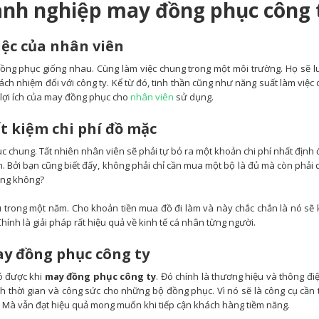
 doanh nghiệp may đồng phục công 
ệc của nhân viên
đồng phục giống nhau. Cùng làm việc chung trong một môi trường. Họ sẽ 
ách nhiệm đối với công ty. Kể từ đó, tinh thần cũng như năng suất làm việc
 lợi ích của may đồng phục
cho
nhân viên
sử dụng.
ết kiệm chi phí đồ mặc
 chung. Tất nhiên nhân viên sẽ phải tự bỏ ra một khoản chi phí nhất định 
h. Bởi bạn cũng biết đấy, không phải chỉ cần mua một bộ là đủ mà còn phải
úng không?
u trong một năm. Cho khoản tiền mua đồ đi làm và này chắc chắn là nó sẽ
hính là giải pháp rất hiệu quả về kinh tế cá nhân từng người.
ay đồng phục công ty
ó được khi
may đồng phục công ty
. Đó chính là thương hiệu và thông đi
nh thời gian và công sức cho những bộ đồng phục. Vì nó sẽ là công cụ cần t
. Mà vẫn đạt hiệu quả mong muốn khi tiếp cận khách hàng tiềm năng.