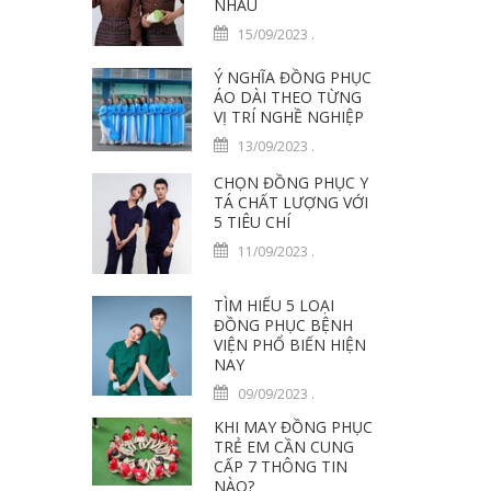
NHAU
15/09/2023
.
Ý NGHĨA ĐỒNG PHỤC
ÁO DÀI THEO TỪNG
VỊ TRÍ NGHỀ NGHIỆP
13/09/2023
.
CHỌN ĐỒNG PHỤC Y
TÁ CHẤT LƯỢNG VỚI
5 TIÊU CHÍ
11/09/2023
.
TÌM HIỂU 5 LOẠI
ĐỒNG PHỤC BỆNH
VIỆN PHỔ BIẾN HIỆN
NAY
09/09/2023
.
KHI MAY ĐỒNG PHỤC
TRẺ EM CẦN CUNG
CẤP 7 THÔNG TIN
NÀO?