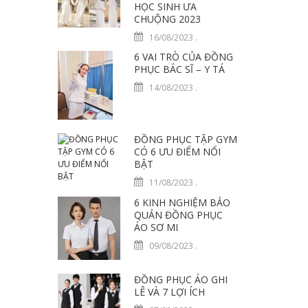
HỌC SINH ƯA
CHUỘNG 2023
16/08/2023
.
6 VAI TRÒ CỦA ĐỒNG
PHỤC BÁC SĨ – Y TÁ
14/08/2023
.
ĐỒNG PHỤC TẬP GYM
CÓ 6 ƯU ĐIỂM NỔI
BẬT
11/08/2023
.
6 KINH NGHIỆM BẢO
QUẢN ĐỒNG PHỤC
ÁO SƠ MI
09/08/2023
.
ĐỒNG PHỤC ÁO GHI
LÊ VÀ 7 LỢI ÍCH