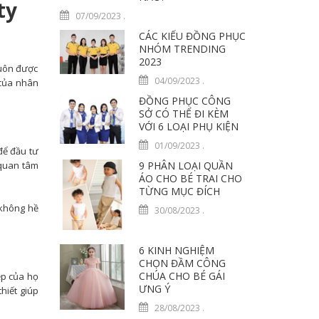
ty
07/09/2023
.
CÁC KIỂU ĐỒNG PHỤC
NHÓM TRENDING
2023
luôn được
04/09/2023
.
 của nhân
ĐỒNG PHỤC CÔNG
SỞ CÓ THỂ ĐI KÈM
VỚI 6 LOẠI PHỤ KIỆN
01/09/2023
.
để đầu tư
9 PHÂN LOẠI QUẦN
 quan tâm
ÁO CHO BÉ TRAI CHO
TỪNG MỤC ĐÍCH
 không hề
30/08/2023
.
6 KINH NGHIỆM
CHỌN ĐẦM CÔNG
CHÚA CHO BÉ GÁI
ệp của họ
ƯNG Ý
hiết giúp
28/08/2023
.