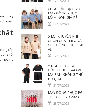
07/08/2023
.
CUNG CẤP DỊCH VỤ
MAY ĐỒNG PHỤC
 hoặc
may
MẦM NON GIÁ RẺ
 vực này.
04/08/2023
.
chất
5 LỜI KHUYÊN KHI
CHỌN CHẤT LIỆU VẢI
CHO ĐỒNG PHỤC TẠP
VỤ
 cung cấp
lượng tốt
02/08/2023
.
a hotline
Ý NGHĨA CỦA BỘ
ĐỒNG PHỤC BẢO VỆ
MÀ BẠN KHÔNG THỂ
BỎ QUA
31/07/2023
.
MAY ĐỒNG PHỤC PG
THEO TREND 2023
28/07/2023
.