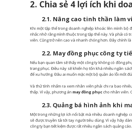
2. Chia sẻ 4 lợi ích khi
2.1. Nâng cao tinh thần làm vi
Khi một tập thể trong doanh nghiệp khoác lên mình bộ 
nhắc nhở rằng mình thuộc trong tập thể này. Và phải có tr
viên. Cũng trở nên cao và nhanh chóng hơn. Đây chính là
2
.2. May đồng phục công ty ti
Nếu bạn quan tâm sẽ thấy một công ty không có đồng phục
trang phục. Điều này sẽ khiến họ tốn khá nhiều ngân sác
để xu hướng. Đâu ai muốn mặc một bộ quần áo lỗi mốt đ
Và thử tính nhẩm ra xem nhân viên phải chi ra bao nhiê
thấp. Vì vậy, phương án
may đồng phục
cho nhân viên. C
2
.3. Quảng bá hình ảnh khi m
Một trong những lợi ích nổi bật mà nhiều doanh nghiệp c
sẽ được truyền tải tới tay người tiêu dùng. Vì vậy hãy dà
công ty bạn tiết kiệm được rất nhiều ngân sách quảng cáo