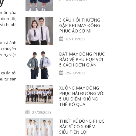
y
 muốn của
dính tốt,
3 CÂU HỎI THƯỜNG
à chi phí
GẶP KHI MAY ĐỒNG
PHỤC ÁO SƠ MI
02/10/2023
.
ợc cả ảnh
in chuyển
ĐẶT MAY ĐỒNG PHỤC
rong việc
BẢO VỆ PHÙ HỢP VỚI
5 CÁCH ĐƠN GIẢN
cả áo tối
29/09/2023
.
ầu tư sản
XƯỞNG MAY ĐỒNG
PHỤC HẢI ĐƯỜNG VỚI
5 ƯU ĐIỂM KHÔNG
THỂ BỎ QUA
27/09/2023
.
THIẾT KẾ ĐỒNG PHỤC
BÁC SĨ CÓ 5 ĐIỂM
SIÊU TIỆN LỢI