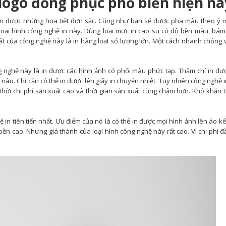
 logo đồng phục phổ biến hiện na
n in được những họa tiết đơn sắc. Cũng như bạn sẽ được pha màu theo ý
 loại hình công nghệ in này. Dùng loại mực in cao su có độ bền màu, bám 
nhất của công nghệ này là in hàng loạt số lượng lớn. Một cách nhanh chóng v
g nghệ này là in được các hình ảnh có phối màu phức tạp. Thậm chí in đư
nào. Chỉ cần có thể in được lên giấy in chuyển nhiệt. Tuy nhiên công nghệ 
 thời chi phí sản xuất cao và thời gian sản xuất cũng chậm hơn. Khó khăn t
 in tiên tiến nhất. Ưu điểm của nó là có thể in được mọi hình ảnh lên áo kể 
ền cao. Nhưng giá thành của loại hình công nghệ này rất cao. Vì chi phí đ